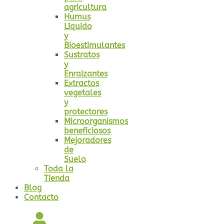
agricultura
Humus
Líquido
y
Bioestimulantes
Sustratos
y
Enraizantes
Extractos
vegetales
y
protectores
Microorganismos
beneficiosos
Mejoradores
de
Suelo
Toda la
Tienda
Blog
Contacto