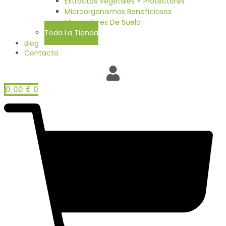
Extractos Vegetales Y Protectores
Microorganismos Beneficiosos
Mejoradores De Suelo
Toda La Tienda
Blog
Contacto
0,00
€
0