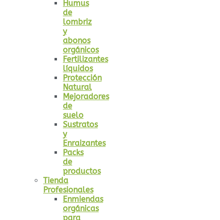
Humus
de
lombriz
y
abonos
orgánicos
Fertilizantes
líquidos
Protección
Natural
Mejoradores
de
suelo
Sustratos
y
Enraizantes
Packs
de
productos
Tienda
Profesionales
Enmiendas
orgánicas
para