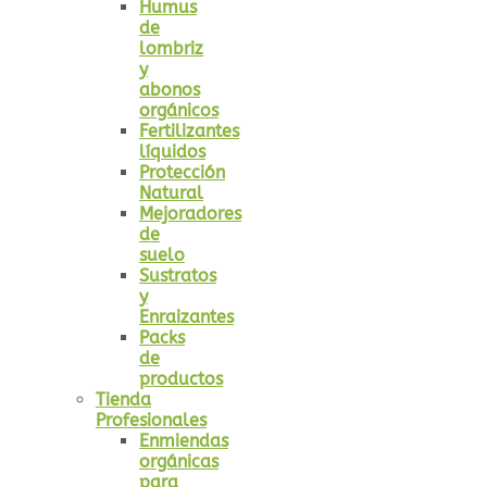
Humus
de
lombriz
y
abonos
orgánicos
Fertilizantes
líquidos
Protección
Natural
Mejoradores
de
suelo
Sustratos
y
Enraizantes
Packs
de
productos
Tienda
Profesionales
Enmiendas
orgánicas
para