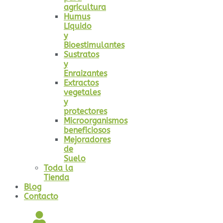
agricultura
Humus
Líquido
y
Bioestimulantes
Sustratos
y
Enraizantes
Extractos
vegetales
y
protectores
Microorganismos
beneficiosos
Mejoradores
de
Suelo
Toda la
Tienda
Blog
Contacto