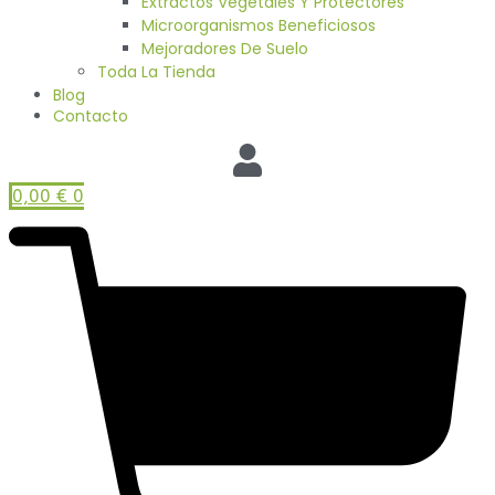
Extractos Vegetales Y Protectores
Microorganismos Beneficiosos
Mejoradores De Suelo
Toda La Tienda
Blog
Contacto
0,00
€
0