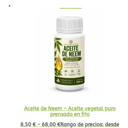
¡Oferta!
Aceite de Neem – Aceite vegetal puro
prensado en frío
8,50
€
-
68,00
€
Rango de precios: desde