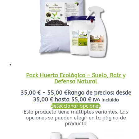
Pack Huerto Ecológico – Suelo, Raíz y
Defensa Natural
35,00
€
-
55,00
€
Rango de precios: desde
35,00 € hasta 55,00 €
IVA incluido
Seleccionar opciones
Este producto tiene múltiples variantes. Las
opciones se pueden elegir en la página de
producto