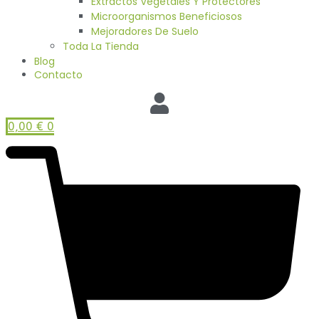
Extractos Vegetales Y Protectores
Microorganismos Beneficiosos
Mejoradores De Suelo
Toda La Tienda
Blog
Contacto
0,00
€
0