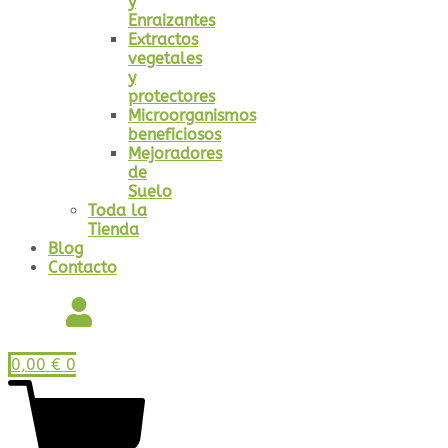
y
Enraizantes
Extractos
vegetales
y
protectores
Microorganismos
beneficiosos
Mejoradores
de
Suelo
Toda la
Tienda
Blog
Contacto
0,00
€
0