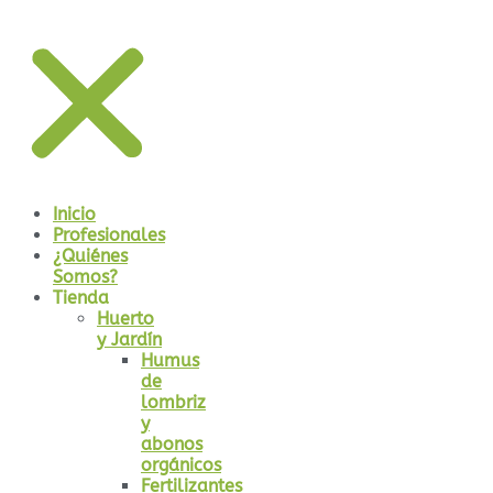
Inicio
Profesionales
¿Quiénes
Somos?
Tienda
Huerto
y Jardín
Humus
de
lombriz
y
abonos
orgánicos
Fertilizantes