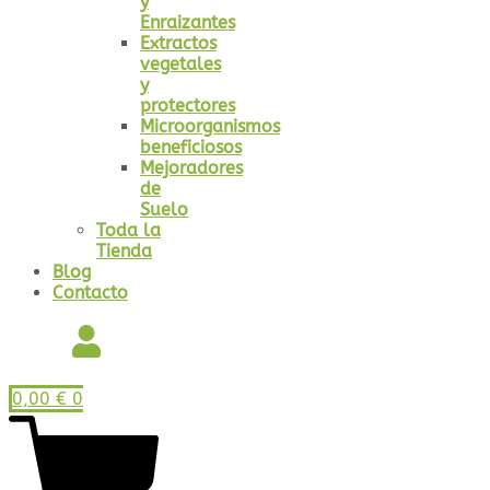
y
Enraizantes
Extractos
vegetales
y
protectores
Microorganismos
beneficiosos
Mejoradores
de
Suelo
Toda la
Tienda
Blog
Contacto
0,00
€
0