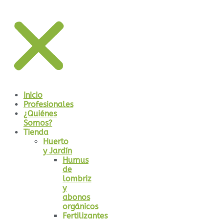
Inicio
Profesionales
¿Quiénes
Somos?
Tienda
Huerto
y Jardín
Humus
de
lombriz
y
abonos
orgánicos
Fertilizantes