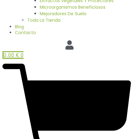
Extractos Vegetales Y Protectores
Microorganismos Beneficiosos
Mejoradores De Suelo
Toda La Tienda
Blog
Contacto
0,00
€
0