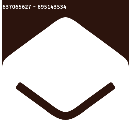
637065627 - 695143534