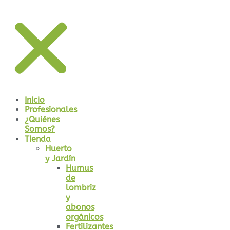
Inicio
Profesionales
¿Quiénes
Somos?
Tienda
Huerto
y Jardín
Humus
de
lombriz
y
abonos
orgánicos
Fertilizantes