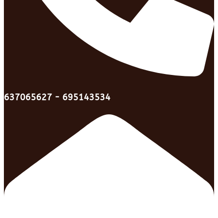
637065627 - 695143534