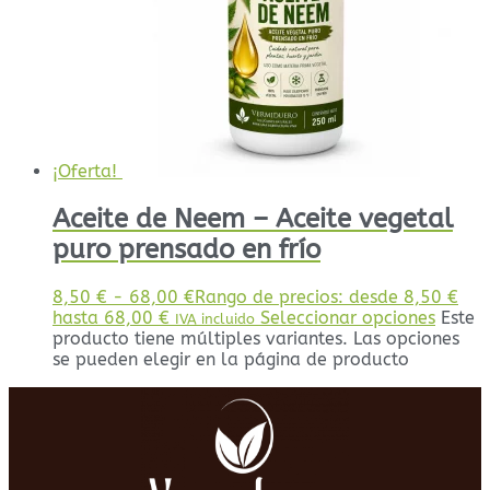
¡Oferta!
Aceite de Neem – Aceite vegetal
puro prensado en frío
8,50
€
-
68,00
€
Rango de precios: desde 8,50 €
hasta 68,00 €
Seleccionar opciones
Este
IVA incluido
producto tiene múltiples variantes. Las opciones
se pueden elegir en la página de producto