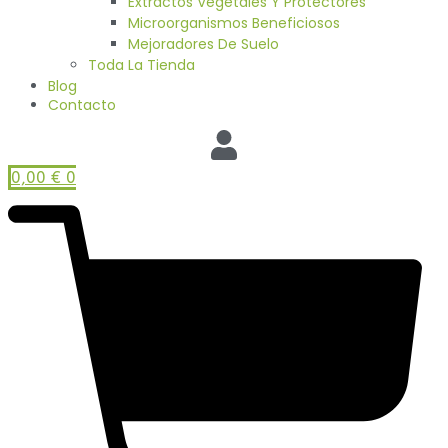
Extractos Vegetales Y Protectores
Microorganismos Beneficiosos
Mejoradores De Suelo
Toda La Tienda
Blog
Contacto
0,00
€
0