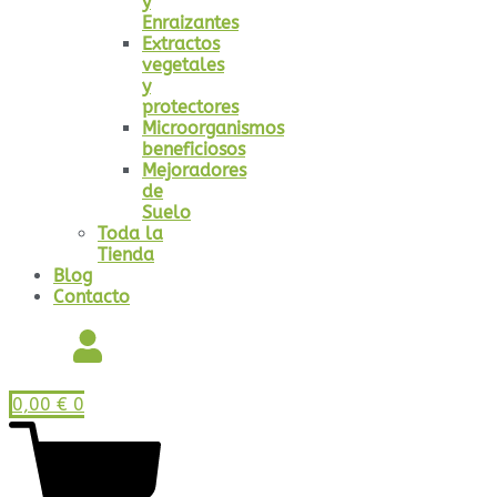
y
Enraizantes
Extractos
vegetales
y
protectores
Microorganismos
beneficiosos
Mejoradores
de
Suelo
Toda la
Tienda
Blog
Contacto
0,00
€
0