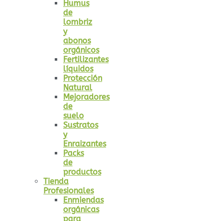
Humus
de
lombriz
y
abonos
orgánicos
Fertilizantes
líquidos
Protección
Natural
Mejoradores
de
suelo
Sustratos
y
Enraizantes
Packs
de
productos
Tienda
Profesionales
Enmiendas
orgánicas
para