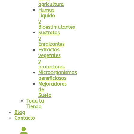
agricultura
Humus
Líquido
y
Bioestimulantes
Sustratos
y
Enraizantes
Extractos
vegetales
y
protectores
Microorganismos
beneficiosos
Mejoradores
de
Suelo
Toda la
Tienda
Blog
Contacto