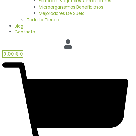
Extractos Vegetales Y Protectores
Microorganismos Beneficiosos
Mejoradores De Suelo
Toda La Tienda
Blog
Contacto
0,00
€
0