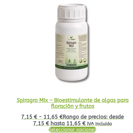
Spiragro Mix – Bioestimulante de algas para
floración y frutos
7,15
€
-
11,65
€
Rango de precios: desde
7,15 € hasta 11,65 €
IVA incluido
Seleccionar opciones