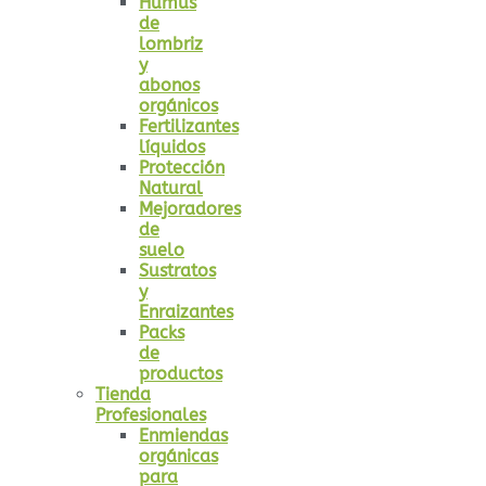
Humus
de
lombriz
y
abonos
orgánicos
Fertilizantes
líquidos
Protección
Natural
Mejoradores
de
suelo
Sustratos
y
Enraizantes
Packs
de
productos
Tienda
Profesionales
Enmiendas
orgánicas
para