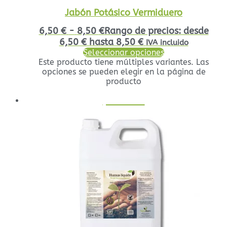
Jabón Potásico Vermiduero
6,50
€
-
8,50
€
Rango de precios: desde
6,50 € hasta 8,50 €
IVA incluido
Seleccionar opciones
Este producto tiene múltiples variantes. Las
opciones se pueden elegir en la página de
producto
¡Oferta!