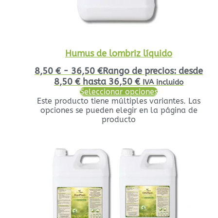
Humus de lombriz líquido
8,50
€
-
36,50
€
Rango de precios: desde
8,50 € hasta 36,50 €
IVA incluido
Seleccionar opciones
Este producto tiene múltiples variantes. Las
opciones se pueden elegir en la página de
producto