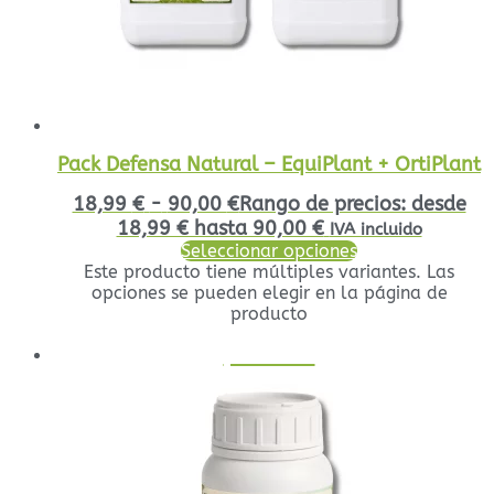
Pack Defensa Natural – EquiPlant + OrtiPlant
18,99
€
-
90,00
€
Rango de precios: desde
18,99 € hasta 90,00 €
IVA incluido
Seleccionar opciones
Este producto tiene múltiples variantes. Las
opciones se pueden elegir en la página de
producto
¡Oferta!