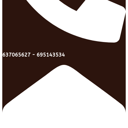
637065627 - 695143534