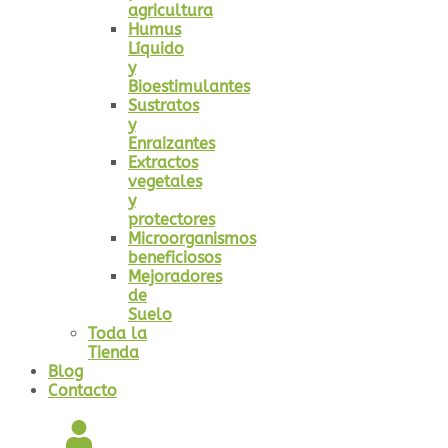
agricultura
Humus
Líquido
y
Bioestimulantes
Sustratos
y
Enraizantes
Extractos
vegetales
y
protectores
Microorganismos
beneficiosos
Mejoradores
de
Suelo
Toda la
Tienda
Blog
Contacto