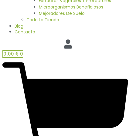
Extractos Vegetales Y Protectores
Microorganismos Beneficiosos
Mejoradores De Suelo
Toda La Tienda
Blog
Contacto
0,00
€
0